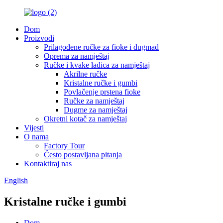
Dom
Proizvodi
Prilagođene ručke za fioke i dugmad
Oprema za namještaj
Ručke i kvake ladica za namještaj
Akrilne ručke
Kristalne ručke i gumbi
Povlačenje prstena fioke
Ručke za namještaj
Dugme za namještaj
Okretni kotač za namještaj
Vijesti
O nama
Factory Tour
Često postavljana pitanja
Kontaktiraj nas
English
Kristalne ručke i gumbi
Dom