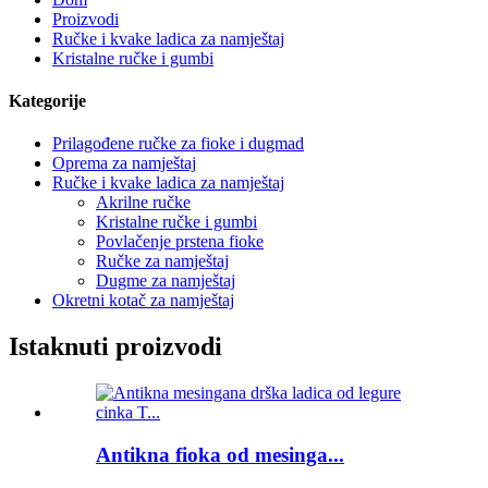
Proizvodi
Ručke i kvake ladica za namještaj
Kristalne ručke i gumbi
Kategorije
Prilagođene ručke za fioke i dugmad
Oprema za namještaj
Ručke i kvake ladica za namještaj
Akrilne ručke
Kristalne ručke i gumbi
Povlačenje prstena fioke
Ručke za namještaj
Dugme za namještaj
Okretni kotač za namještaj
Istaknuti proizvodi
Antikna fioka od mesinga...