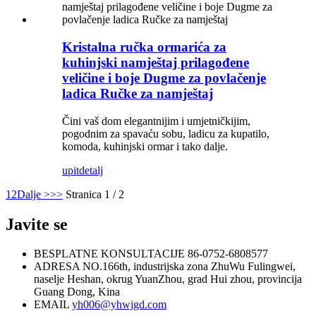
Kristalna ručka ormarića za
kuhinjski namještaj prilagođene
veličine i boje Dugme za povlačenje
ladica Ručke za namještaj
Čini vaš dom elegantnijim i umjetničkijim,
pogodnim za spavaću sobu, ladicu za kupatilo,
komoda, kuhinjski ormar i tako dalje.
upit
detalj
1
2
Dalje >
>>
Stranica 1 / 2
Javite se
BESPLATNE KONSULTACIJE
86-0752-6808577
ADRESA
NO.166th, industrijska zona ZhuWu Fulingwei,
naselje Heshan, okrug YuanZhou, grad Hui zhou, provincija
Guang Dong, Kina
EMAIL
yh006@yhwjgd.com