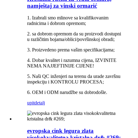
namještaj za vinski ormarić
1. Izabrali smo mlinove sa kvalifikovanim
radnicima i dobrom opremom;
2. sa dobrom opremom da su proizvodi dostupni
u različitim bojama/oblici/površinskoj obradi;
3. Proizvedeno prema vašim specifikacijama;
4. Dobar kvalitet i razumna cijena, IZVINITE
NEMA NAJJEFTINIJE CIJENE!
5. Naši QC inženjeri na terenu da urade završnu
inspekciju i KONTROLU PROCESA;
6. OEM i ODM narudžbe su dobrodošle.
upit
detalj
evropska cink legura zlata
visokokvalitetna kristalna dr& #269;