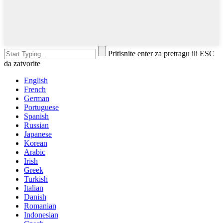
Pritisnite enter za pretragu ili ESC
da zatvorite
English
French
German
Portuguese
Spanish
Russian
Japanese
Korean
Arabic
Irish
Greek
Turkish
Italian
Danish
Romanian
Indonesian