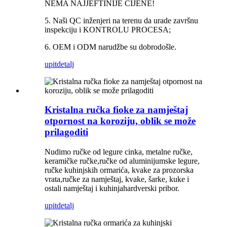
NEMA NAJJEFTINIJE CIJENE!
5. Naši QC inženjeri na terenu da urade završnu
inspekciju i KONTROLU PROCESA;
6. OEM i ODM narudžbe su dobrodošle.
upit
detalj
Kristalna ručka fioke za namještaj
otpornost na koroziju, oblik se može
prilagoditi
Nudimo ručke od legure cinka, metalne ručke,
keramičke ručke,
ručke od aluminijumske legure,
ručke kuhinjskih ormarića, kvake za prozorska
vrata,
ručke za namještaj, kvake, šarke, kuke i
ostali namještaj i kuhinja
hardverski pribor.
upit
detalj